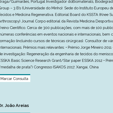
Braga/Guimarães, Portugal Investigador doBiomaterials, Biodegra
Group – 3 B’s (Universidade do Minho): Sede do Instituto Europeu 
Tecidos e Medicina Regenerativa. Editorial Board do KSSTA (Knee S
Arthroscopy) Journal Corpo editorial da Revista Medicina Desportiva
Treino Científico. Cerca de 300 publicações, com mais de 100 publi
Inúmeras conferências em eventos nacionais e internacionais, bem
formação (incluindo cursos de técnicas cirúrgicas). Consultor de vá
internacionais. Prêmios mais relevantes: • Prémio Jorge Mineiro 20
de investigação: Regeneração da engenharia de tecidos do menisco:
ESSKA Basic Science Research Grant/Star paper ESSKA 2012 • Prémi
(“medalha de prata”) Congresso ISAKOS 2017, Xangai, China
Marcar Consulta
Dr. João Areias