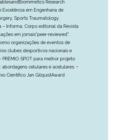
dablesandBiomimetics Research
de Excelência em Engenharia de
urgery, Sports Traumatology,
 – Informa. Corpo editorial da Revista
cações em jornais“peer-reviewed”.
 como organizações de eventos de
rios clubes desportivos nacionais e
11 - PRÉMIO SPOT para melhor projeto
 abordagens celulares e acelulares. •
o Científico Jan GilquistAward