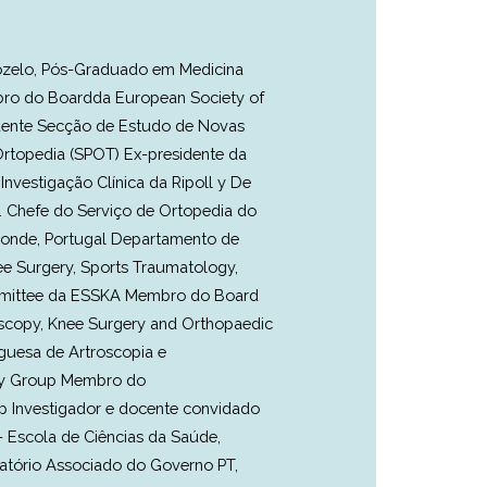
nozelo, Pós-Graduado em Medicina
mbro do Boardda European Society of
dente Secção de Estudo de Novas
topedia (SPOT) Ex-presidente da
nvestigação Clínica da Ripoll y De
e. Chefe do Serviço de Ortopedia do
 Conde, Portugal Departamento de
ee Surgery, Sports Traumatology,
ommittee da ESSKA Membro do Board
oscopy, Knee Surgery and Orthopaedic
guesa de Artroscopia e
udy Group Membro do
 Investigador e docente convidado
- Escola de Ciências da Saúde,
ratório Associado do Governo PT,