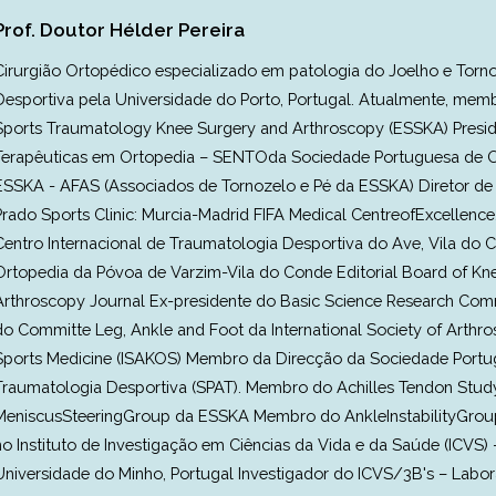
Prof. Doutor Hélder Pereira
Cirurgião Ortopédico especializado em patologia do Joelho e Tor
Desportiva pela Universidade do Porto, Portugal. Atualmente, me
Sports Traumatology Knee Surgery and Arthroscopy (ESSKA) Presi
Terapêuticas em Ortopedia – SENTOda Sociedade Portuguesa de Or
ESSKA - AFAS (Associados de Tornozelo e Pé da ESSKA) Diretor de I
Prado Sports Clinic: Murcia-Madrid FIFA Medical CentreofExcellenc
Centro Internacional de Traumatologia Desportiva do Ave, Vila do
Ortopedia da Póvoa de Varzim-Vila do Conde Editorial Board of Kn
Arthroscopy Journal Ex-presidente do Basic Science Research C
do Committe Leg, Ankle and Foot da International Society of Arthr
Sports Medicine (ISAKOS) Membro da Direcção da Sociedade Portu
Traumatologia Desportiva (SPAT). Membro do Achilles Tendon St
MeniscusSteeringGroup da ESSKA Membro do AnkleInstabilityGroup
no Instituto de Investigação em Ciências da Vida e da Saúde (ICVS) 
Universidade do Minho, Portugal Investigador do ICVS/3B's – Labo